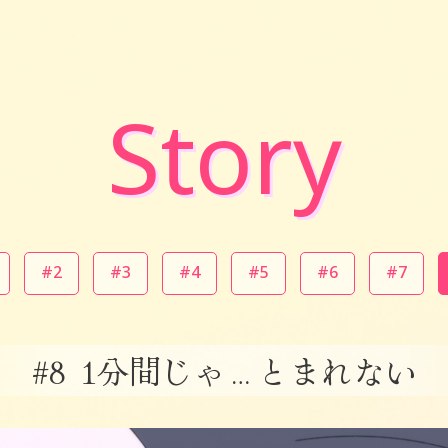
Story
#2
#3
#4
#5
#6
#7
#8
1分間じゃ…とまれない