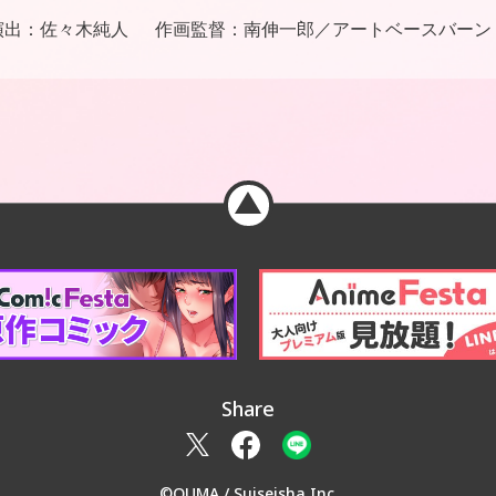
演出：
佐々木純人
作画監督：
南伸一郎／アートベースバーン
Share
©OUMA / Suiseisha Inc.